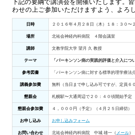
下記の要綱で講演会を開催いたします。皆
わせの上ご参加いただけますよう、よろ
日時
２０１６年４月２８日（木）１８：３０〜
場所
北祐会神経内科病院 ４階会議室
講師
文教学院大学 望月 久 教授
テーマ
「パーキンソン病の実践的評価と介入につ
参考図書
「パーキンソン病に対する標準的理学療法
講義参加費
無料（当日まで申し込み可ですが、定員６
懇親会
札幌駅〜大通周辺で２０：４０頃開始予定
懇親会参加費
４，０００円（予定）（４月２５日締切）
お申し込み
お申し込みフォーム
お問い合わせ
北祐会神経内科病院 中城 雄一（
メール
）