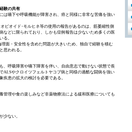
経験の共有
には嚥下や呼吸機能が障害され、癌と同様に非常な苦痛を強い
しオピオイド･モルヒネ等の使用の報告があるのは、筋萎縮性側
病などに限られており、しかも症例報告は少ないため多くの医
いる。
倫理面・安全性を含めた問題が大きいため、独自で経験を積む
と思われる。
も、呼吸障害や嚥下障害を伴い、自由意志で動けない状態で長
でALSやクロイツフェルトヤコブ病と同様の過酷な闘病を強い
象疾患の拡大の検討を必要である。
養管理や食の楽しみなど非薬物療法による緩和医療についても
が少ない。