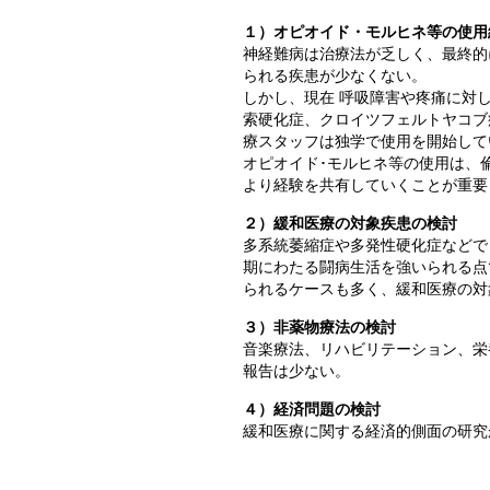
１）オピオイド・モルヒネ等の使用
神経難病は治療法が乏しく、最終的
られる疾患が少なくない。
しかし、現在 呼吸障害や疼痛に対
索硬化症、クロイツフェルトヤコブ
療スタッフは独学で使用を開始して
オピオイド･モルヒネ等の使用は、
より経験を共有していくことが重要
２）緩和医療の対象疾患の検討
多系統萎縮症や多発性硬化症などで
期にわたる闘病生活を強いられる点
られるケースも多く、緩和医療の対
３）非薬物療法の検討
音楽療法、リハビリテーション、栄
報告は少ない。
４）経済問題の検討
緩和医療に関する経済的側面の研究