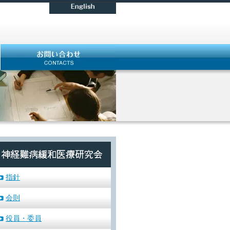
指針
会則
役員・委員